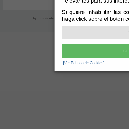
relevantes para sus intere
Si quiere inhabilitar las 
haga click sobre el botón 
Ayuntamiento de Velefique (CIF: P-0409700-B)
- AyuntamientoPlaz
registro@velefique.es
-
Aviso Legal
Gu
[Ver Política de Cookies]