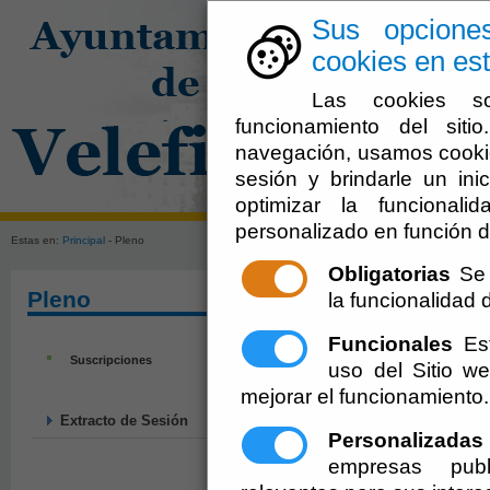
Sus opcione
cookies en est
Las cookies so
funcionamiento del sit
navegación, usamos cookie
sesión y brindarle un inic
El Ayuntami
optimizar la funcionali
personalizado en función d
Estas en:
Principal
- Pleno
Obligatorias
Se 
Pleno
la funcionalidad de
Funcionales
Est
Suscripciones
uso del Sitio 
mejorar el funcionamiento.
Extracto de Sesión
Personalizadas
empresas publ