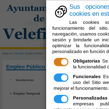
Sus opcione
cookies en est
Las cookies so
funcionamiento del sit
navegación, usamos cookie
sesión y brindarle un inic
El Ayuntami
optimizar la funcionali
personalizado en función d
Estas en:
Principal
- Empleo Público
Obligatorias
Se 
Empleo Público
la funcionalidad de
Funcionales
Est
Suscripciones
uso del Sitio 
mejorar el funcionamiento.
Empleo Temporal
Personalizadas
empresas publ