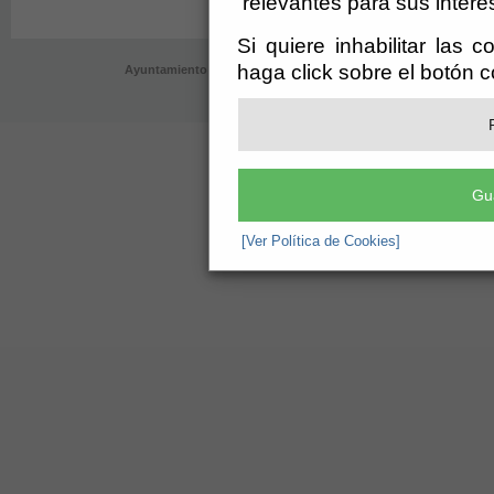
relevantes para sus intere
Si quiere inhabilitar las 
haga click sobre el botón 
Ayuntamiento de Velefique (CIF: P-0409700-B)
- AyuntamientoPlaz
registro@velefique.es
-
Aviso Legal
Gu
[Ver Política de Cookies]