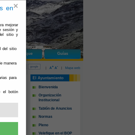
×
es en
ra mejorar
e sesión y
el sitio y
 del sitio
do
Velefique
Guías
 de manera
+
-
|
A
A
|
Mapa web
rias para
El Ayuntamiento
Bienvenida
e el botón
Organización
Institucional
Tablón de Anuncios
Normas
Pleno
Velefique en el BOP