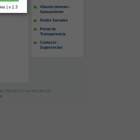
Abastecimiento -
es | v.1.3
Saneamiento
Redes Sociales
Portal de
Transparencia
Contacto -
Sugerencias
Telef.:950.365.372 Fax:950.365.109
ad