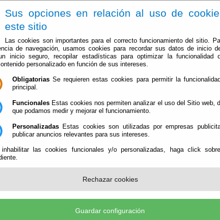
Sus opciones en relación al uso de cooki
este sitio
Las cookies son importantes para el correcto funcionamiento del sitio. Pa
encia de navegación, usamos cookies para recordar sus datos de inicio d
 un inicio seguro, recopilar estadísticas para optimizar la funcionalidad d
contenido personalizado en función de sus intereses.
Obligatorias
Se requieren estas cookies para permitir la funcionalidad
El Ayuntamiento
Administración-e
Que Hacer Cuan
principal.
Funcionales
Estas cookies nos permiten analizar el uso del Sitio web,
que podamos medir y mejorar el funcionamiento.
Personalizadas
Estas cookies son utilizadas por empresas publicita
publicar anuncios relevantes para sus intereses.
 inhabilitar las cookies funcionales y/o personalizadas, haga click sobr
iente.
Organización Institucional
Órganos de Gobierno y sus miembros
Rechazar cookies
Normas
Ordenanzas y Disposiciones Generales
Guardar configuración
del Ayuntamiento