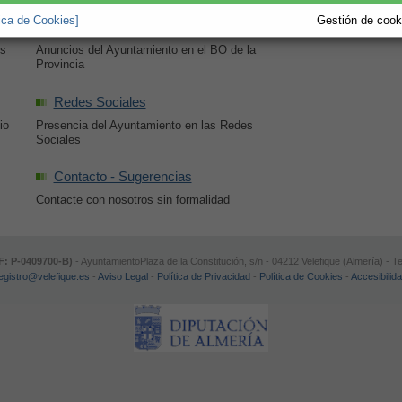
tica de Cookies]
Gestión de cooki
Velefique en el BOP
os
Anuncios del Ayuntamiento en el BO de la
Provincia
Redes Sociales
io
Presencia del Ayuntamiento en las Redes
Sociales
Contacto - Sugerencias
Contacte con nosotros sin formalidad
F: P-0409700-B)
- AyuntamientoPlaza de la Constitución, s/n - 04212 Velefique (Almería) - 
egistro@velefique.es
-
Aviso Legal
-
Política de Privacidad
-
Política de Cookies
-
Accesibilid