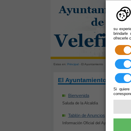
su experi
brindarle
ofrecerle 
Estas en:
Principal
- El Ayuntamiento
El Ayuntamiento
Si quiere
correspond
Bienvenida
Saluda de la Alcaldía
Tablón de Anuncios
Información Oficial del Ayuntamiento