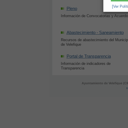
[Ver Polí
Pleno
Información de Convocatorias y Acuerd
Abastecimiento - Saneamiento
Recursos de abastecimiento del Municip
de Velefique
Portal de Transparencia
Información de indicadores de
Transparencia
Ayuntamiento de Velefique (CI
r