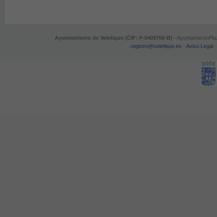
Ayuntamiento de Velefique (CIF: P-0409700-B)
- AyuntamientoPlaz
registro@velefique.es
-
Aviso Legal