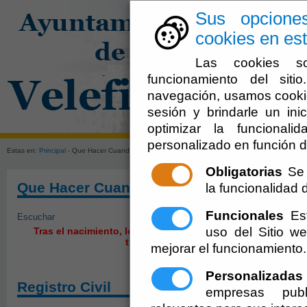
Sus opcione
cookies en est
Las cookies so
funcionamiento del sit
navegación, usamos cookie
sesión y brindarle un inic
El Ayuntami
optimizar la funcionali
personalizado en función d
Estas en:
Principal
- Que Hacer Cuando: Nace una Persona
Obligatorias
Se 
Que Hacer Cuando: Nace una Persona
la funcionalidad de
Funcionales
Est
Escuchar
uso del Sitio 
Tras el nacimiento, los padres deben cumplimentar una se
trámites administrativos:
mejorar el funcionamiento.
Personalizadas
Registro Civil
empresas publ