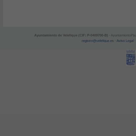
Ayuntamiento de Velefique (CIF: P-0409700-B)
- AyuntamientoPlaz
registro@velefique.es
-
Aviso Legal