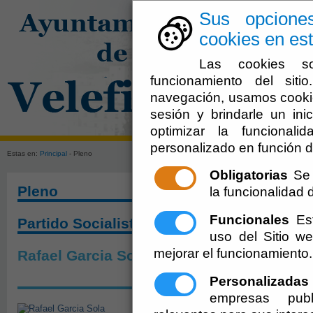
Sus opcione
cookies en est
Las cookies so
funcionamiento del sit
navegación, usamos cookie
sesión y brindarle un inic
El Ayuntami
optimizar la funcionali
personalizado en función d
Estas en:
Principal
- Pleno
Obligatorias
Se 
Pleno
la funcionalidad de
Funcionales
Est
Partido Socialista Obrero Español
uso del Sitio 
mejorar el funcionamiento.
Rafael Garcia Sola
Personalizadas
empresas publ