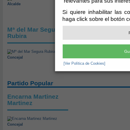
relevantes para sus intere
Alcalde
Si quiere inhabilitar las 
haga click sobre el botón 
Mª del Mar Segura
Ramón Rubira
Rubira
Escoriza
Gu
Concejal
Concejal
[Ver Política de Cookies]
Partido Popular
Encarna Martinez
Martinez
Concejal