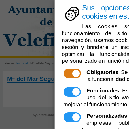
Sus opcione
cookies en est
Las cookies so
funcionamiento del sit
navegación, usamos cookie
sesión y brindarle un inic
El Ayuntami
optimizar la funcionali
personalizado en función d
Estas en:
Principal
- Mª del Mar Segura Rubira
Obligatorias
Se 
Mª del Mar Segura Rubira
la funcionalidad de
Funcionales
Est
uso del Sitio 
mejorar el funcionamiento.
Personalizadas
Ayuntamiento de Velefique (CIF: P-0409700-B)
- AyuntamientoPlaz
registro@velefique.es
-
Aviso Legal
empresas publ