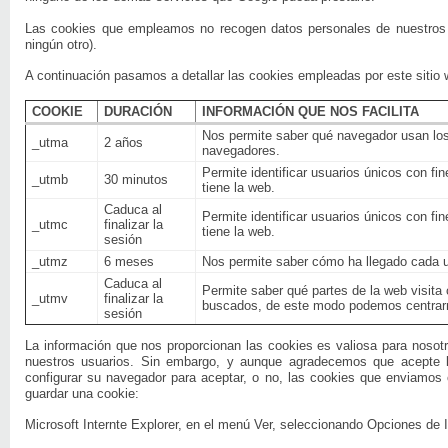
Las cookies que empleamos no recogen datos personales de nuestros us
ningún otro).
A continuación pasamos a detallar las cookies empleadas por este sitio 
COOKIE
DURACIÓN
INFORMACIÓN QUE NOS FACILITA
Nos permite saber qué navegador usan los
_utma
2 años
navegadores.
Permite identificar usuarios únicos con fi
_utmb
30 minutos
tiene la web.
Caduca al
Permite identificar usuarios únicos con fi
_utmc
finalizar la
tiene la web.
sesión
_utmz
6 meses
Nos permite saber cómo ha llegado cada u
Caduca al
Permite saber qué partes de la web visit
_utmv
finalizar la
buscados, de este modo podemos centrarno
sesión
La información que nos proporcionan las cookies es valiosa para nosot
nuestros usuarios. Sin embargo, y aunque agradecemos que acepte l
configurar su navegador para aceptar, o no, las cookies que enviamos 
guardar una cookie:
Microsoft Internte Explorer, en el menú Ver, seleccionando Opciones de