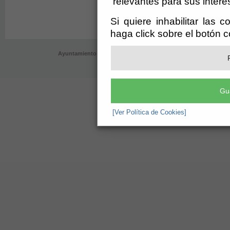
relevantes para sus intere
Si quiere inhabilitar las 
haga click sobre el botón 
Ayuntamiento de Velefique (CIF: P-0409700-B)
- AyuntamientoPlaz
registro@velefique.es
-
Aviso Legal
Gu
[Ver Política de Cookies]