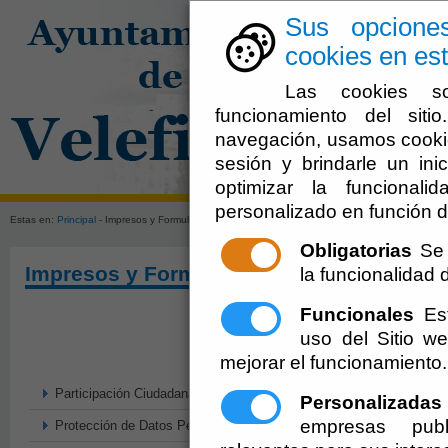
Sus opcione
cookies en est
Las cookies so
funcionamiento del sit
navegación, usamos cookie
sesión y brindarle un inic
El Ayuntami
optimizar la funcionali
personalizado en función d
Estas en:
Principal
- Impresos y Formularios
Obligatorias
Se 
Impresos y Formularios
la funcionalidad de
Funcionales
Est
uso del Sitio 
mejorar el funcionamiento.
Participación Ciudadana y Servicio de Atención
Personalizadas
empresas publ
Protección de Datos Personales